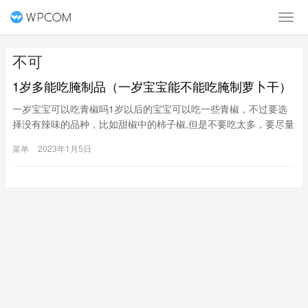
不可
1岁多能吃腌制品（一岁宝宝能不能吃腌制萝卜干）
一岁宝宝可以吃青椒吗1岁以后的宝宝可以吃一些青椒，不过要选
择没有辣味的品种，比如甜椒中的柿子椒,但是不要吃太多，要尽量
弄得细小一点，宝宝才能吞咽哦，最好是煮得烂一点，这样宝宝吃
菜单
2023年1月5日
起来比较容易的呢。一岁的宝宝吃青椒是可以的，青椒里含有大量
的维生素是非常好的可以吃但是