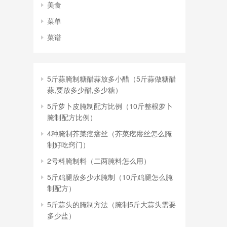
美食
菜单
菜谱
5斤蒜腌制糖醋蒜放多小醋（5斤蒜做糖醋
蒜,要放多少醋,多少糖）
5斤萝卜皮腌制配方比例（10斤整根萝卜
腌制配方比例）
4种腌制芥菜疙瘩丝（芥菜疙瘩丝怎么腌
制好吃窍门）
2号料腌制料（二两腌料怎么用）
5斤鸡腿放多少水腌制（10斤鸡腿怎么腌
制配方）
5斤蒜头的腌制方法（腌制5斤大蒜头需要
多少盐）