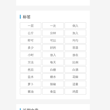
标签
一层
一次
倒入
公斤
分钟
加入
即可
可以
均匀
多少
好的
容器
小时
放入
放在
方法
每天
比例
然后
白糖
白酒
盐水
糖水
花椒
萝卜
辣椒
适量
酱油
食盐
鸡蛋