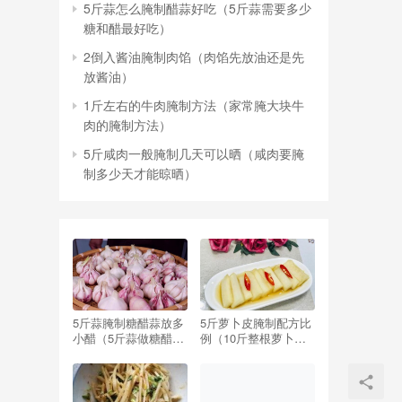
5斤蒜怎么腌制醋蒜好吃（5斤蒜需要多少
糖和醋最好吃）
2倒入酱油腌制肉馅（肉馅先放油还是先
放酱油）
1斤左右的牛肉腌制方法（家常腌大块牛
肉的腌制方法）
5斤咸肉一般腌制几天可以晒（咸肉要腌
制多少天才能晾晒）
5斤蒜腌制糖醋蒜放多
5斤萝卜皮腌制配方比
小醋（5斤蒜做糖醋蒜,
例（10斤整根萝卜腌
要放多少醋,多少糖）
制配方比例）