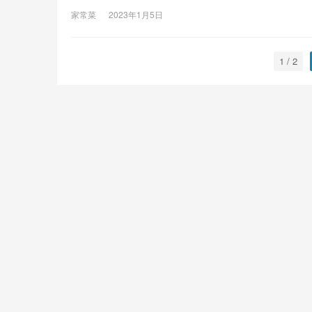
的，因为小苏打腌过的牛肉会有苦味，所以还要同时放入
家常菜
2023年1月5日
小苏打
1 / 2