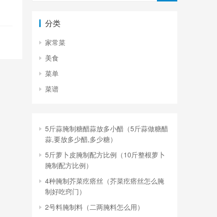
切记
分类
家常菜
美食
菜单
菜谱
5斤蒜腌制糖醋蒜放多小醋（5斤蒜做糖醋
蒜,要放多少醋,多少糖）
5斤萝卜皮腌制配方比例（10斤整根萝卜
腌制配方比例）
4种腌制芥菜疙瘩丝（芥菜疙瘩丝怎么腌
制好吃窍门）
2号料腌制料（二两腌料怎么用）