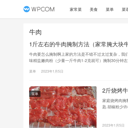
家常菜
美食
菜单
菜
牛肉
1斤左右的牛肉腌制方法（家常腌大块
牛肉要怎么腌制啊上家的方法是不错不过太过复杂，我
味精盐嫩肉粉（少量一斤牛肉1-2克就可）腌制30分钟
这边酒楼都这样做你也可以根据自己的喜好加入其它调
菜单
2023年1月5日
2斤烧烤
菜单
家庭烧烤肉腌制
匙.胡椒粉少
约60分钟。2
200℃的烤
2023年1月5日
粉、料酒、味