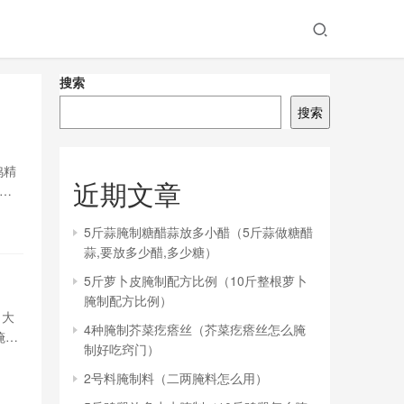
搜索
搜索
鸡精
近期文章
们
5斤蒜腌制糖醋蒜放多小醋（5斤蒜做糖醋
蒜,要放多少醋,多少糖）
5斤萝卜皮腌制配方比例（10斤整根萝卜
腌制配方比例）
1大
4种腌制芥菜疙瘩丝（芥菜疙瘩丝怎么腌
腌渍
制好吃窍门）
辣椒
2号料腌制料（二两腌料怎么用）