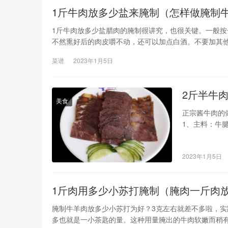
1斤牛肉放多少盐来腌制（怎样做腌制
1斤牛肉放多少盐腊肉的腌制很讲究，也很关键。一般
不然熏好后的肉皮嚼不动，还可以加点白酒。不要加其
里加盖腌制三天，每天翻动一次，把上面的肉放下去，
菜谱
2023年1月5日
晾干，或者挂在风口处风
2斤半牛
美食
正宗酱牛肉的
1、主料：牛腱
酒40克、糖1
大火烧开后放
2023年1月5日
备用。第三
1斤肉用多少小苏打腌制（腌肉一斤肉
腌制牛羊肉放多少小苏打为好？3克左右就差不多啦，实
多也就是一小茶匙的量。这种用量腌出的牛肉软嫩而稍