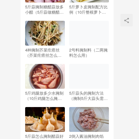
5斤蒜腌制糖醋蒜放多
5斤萝卜皮腌制配方比
小醋（5斤蒜做糖醋蒜,
例（10斤整根萝卜腌
要放多少醋,多少糖）
制配方比例）
4种腌制芥菜疙瘩丝
2号料腌制料（二两腌
（芥菜疙瘩丝怎么腌
料怎么用）
制好吃窍门）
5斤鸡腿放多少水腌制
5斤蒜头的腌制方法
（10斤鸡腿怎么腌制
（腌制5斤大蒜头需要
配方）
多少盐）
5斤蒜怎么腌制醋蒜好
2倒入酱油腌制肉馅