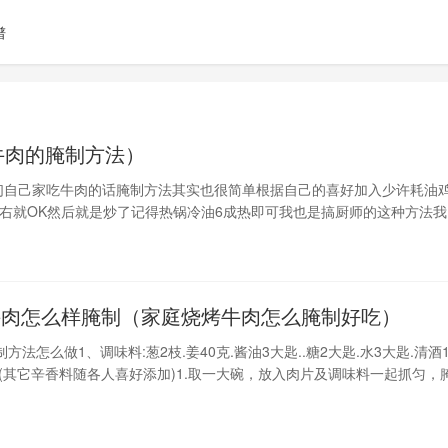
谱
牛肉的腌制方法）
们自己家吃牛肉的话腌制方法其实也很简单根据自己的喜好加入少许耗油
左右就OK然后就是炒了记得热锅冷油6成热即可我也是搞厨师的这种方法我
味聊不过香料就不要加了影响牛肉的原味大块腌牛肉的腌制方法
牛肉怎么样腌制（家庭烧烤牛肉怎么腌制好吃）
方法怎么做1、调味料:葱2枝.姜40克.酱油3大匙..糖2大匙.水3大匙.清酒
许(其它辛香料随各人喜好添加)1.取一大碗，放入肉片及调味料一起抓匀，
.烤箱预热至200℃备用。3.作法1腌渍好的肉片平铺于烤盘上，放入预热
箱内，烤约5～7分钟至肉烤熟即可。2、原料：猪里脊肉、姜、葱、精盐、
精、五香粉、淀粉、鸡蛋、香