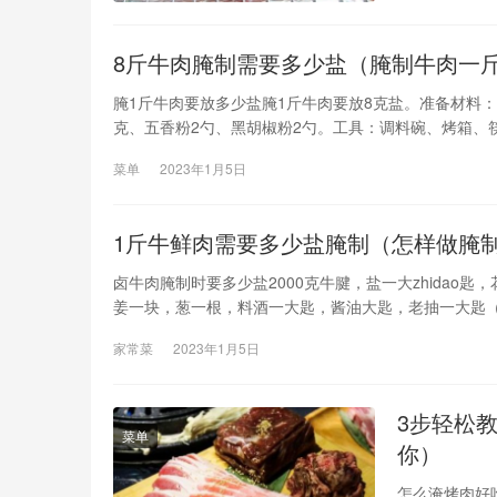
8斤牛肉腌制需要多少盐（腌制牛肉一
腌1斤牛肉要放多少盐腌1斤牛肉要放8克盐。准备材料
克、五香粉2勺、黑胡椒粉2勺。工具：调料碗、烤箱、
抽，料酒，姜，辣椒粉，孜然粉，生姜粉，花椒粉，孜然
菜单
2023年1月5日
1斤牛鲜肉需要多少盐腌制（怎样做腌
卤牛肉腌制时要多少盐2000克牛腱，盐一大zhidao
姜一块，葱一根，料酒一大匙，酱油大匙，老抽一大匙
（我都没有，所以没加）。1。把牛腱肉按肌肉分布切
家常菜
2023年1月5日
（不
3步轻松
菜单
你）
怎么淹烤肉好