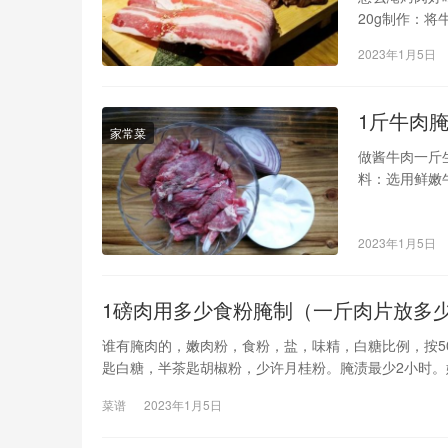
20g制作：将
即可特点：烟
2023年1月5日
牛肉长为标准,
1斤牛肉
家常菜
做酱牛肉一斤
料：选用鲜嫩
好的牛肉放入
再用清凉水过
2023年1月5日
肉放入酱汤锅
1磅肉用多少食粉腌制（一斤肉片放多
谁有腌肉的，嫩肉粉，食粉，盐，味精，白糖比例，按5
匙白糖，半茶匙胡椒粉，少许月桂粉。腌渍最少2小时
盐，保你做出的肉又嫩又有口感，再看看别人怎么说的。
菜谱
2023年1月5日
分