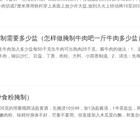
牛肉切成7厘米厚用铁杆穿上表面上放少许大盐,放到大火上转动烤10至20
熏咸鲜外姣里嫩美味可口步骤:将排酸速冻牛肉解冻过后用西餐刀分割成长
宽6厘米
腌制需要多少盐（怎样做腌制牛肉吧一斤牛肉多少盐
生牛肉加入多少盐每50千克生牛肉可出熟肉25千克。酱牛肉的做法：1、
牛肉，辅以沙仁、豆蔻、丁香、肉桂、大料、小茴香制成。2、清洗：先
清水中，浸泡4～6小时，把牛肉中的淤血泡出、洗净，然后用板刷刷洗1
4次。3、调酱：用凉水将黄酱调稀，同时放入食盐搅拌均匀。4、煮制：
中煮1小时，开锅后把牛肉捞出，将锅中酱沫
少食粉腌制）
00克的用量哦两汤匙黄酒，先腌渍10分钟，加1汤匙酱清，1半茶匙盐，
。嫩肉粉、味精对身体不好，尽量不要用。你直接加入木瓜蛋白酶，和复合
腌制猪.牛肉食粉水松肉粉的比例是多少？？腌一斤牛肉需要一钱松肉粉