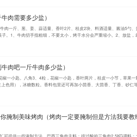
斤牛肉需要多少盐）
：牛肉一斤、葱、姜、蒜适量、香叶2片、桂皮2块、料酒适量、酱油5勺、
筷子。1、牛肉切手指粗细，不要太小，烤干水分会严重缩小。2、放盐，
粒腌制。3、铺锡纸摆盘，1斤牛肉，摆了一盘半，缩水后能
制牛肉吧一斤牛肉多少盐）
匙，花椒一小匙。八角3、4粒，花椒一小匙，香叶两片，桂皮一小节，草果一
（上色用），冰糖数粒。香料包里还可再加小茴香、大茴香、丁香、砂仁
割成内一股股的小肉块，便于入味。不用洗。小火炒香花椒和盐，盐变黄就
教你腌制美味烤肉（烤肉一定要腌制但是方法我要教
吃`可提供一些淹制方法。巴西三角肉主料：排过酸的三角肉2.5KG调料：