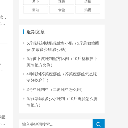
萝卜
辣椒
适量
酱油
食盐
鸡蛋
次，
大盆
凉处
近期文章
5斤蒜腌制糖醋蒜放多小醋（5斤蒜做糖醋
蒜,要放多少醋,多少糖）
5斤萝卜皮腌制配方比例（10斤整根萝卜
：
腌制配方比例）
料
4种腌制芥菜疙瘩丝（芥菜疙瘩丝怎么腌
水，
制好吃窍门）
洗净
2号料腌制料（二两腌料怎么用）
5斤鸡腿放多少水腌制（10斤鸡腿怎么腌
制配方）
约最
不行