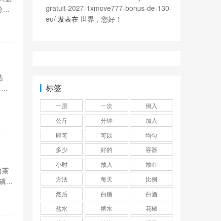
gratuit-2027-1xmove777-bonus-de-130-
分钟
eu/
发表在
世界，您好！
以
）
选
标签
将选
次，
一层
一次
倒入
将牛
公斤
分钟
加入
即可
可以
均匀
多少
好的
容器
小时
放入
放在
两茶
方法
每天
比例
磷酸
，三
然后
白糖
白酒
盐水
糖水
花椒