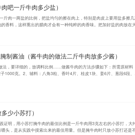
牛肉吧一斤牛肉多少盐）
按一斤肉一两盐的比例，把盐均匀的擦在肉上，特别是肉皮上要用盐多擦几
他的香料，这样熏出的腊肉才会有一种纯粹的肉香味。把加好盐的肉放在
下面的放上来。保证肉腌匀。三天后把肉一块一块的用铁丝穿好，挂在阴
肉腌制酱油（酱牛肉的做法二斤牛肉放多少酱）
做法，要详细的，放调料比例……做酱牛肉的方法步骤如下：所需原材料
子1000克。2、辅料：八角3粒、香叶4片、桂皮1块、姜6片、葱段6段、
0克、老抽60克、生抽30克、花椒1克。第一步：牛肉洗净，锅内放入足量
入牛肉。第二步：继续加热，等到水再次沸腾时再煮3分钟然后捞出牛肉
放多少小苏打）
践证明，用小苏打腌牛肉的最佳比例是一斤牛肉用3克左右的小苏打，大
有嚼头，是从实践中摸索出来的最佳用量。但是腌牛肉时只放小苏打还是