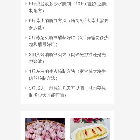
5斤鸡腿放多少水腌制（10斤鸡腿怎么腌
制配方）
5斤蒜头的腌制方法（腌制5斤大蒜头需要
多少盐）
5斤蒜怎么腌制醋蒜好吃（5斤蒜需要多少
糖和醋最好吃）
2倒入酱油腌制肉馅（肉馅先放油还是先
放酱油）
1斤左右的牛肉腌制方法（家常腌大块牛
肉的腌制方法）
5斤咸肉一般腌制几天可以晒（咸肉要腌
制多少天才能晾晒）