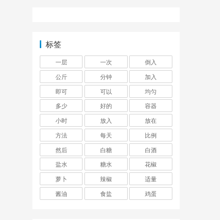
标签
一层
一次
倒入
公斤
分钟
加入
即可
可以
均匀
多少
好的
容器
小时
放入
放在
方法
每天
比例
然后
白糖
白酒
盐水
糖水
花椒
萝卜
辣椒
适量
酱油
食盐
鸡蛋