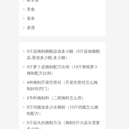
美食
菜单
菜谱
5斤蒜腌制糖醋蒜放多小醋（5斤蒜做糖醋
蒜,要放多少醋,多少糖）
5斤萝卜皮腌制配方比例（10斤整根萝卜
腌制配方比例）
4种腌制芥菜疙瘩丝（芥菜疙瘩丝怎么腌
制好吃窍门）
2号料腌制料（二两腌料怎么用）
5斤鸡腿放多少水腌制（10斤鸡腿怎么腌
制配方）
5斤蒜头的腌制方法（腌制5斤大蒜头需要
多少盐）