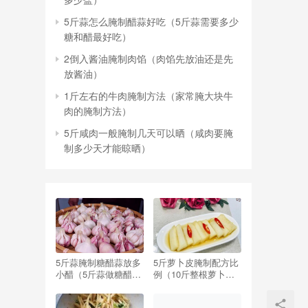
5斤蒜怎么腌制醋蒜好吃（5斤蒜需要多少
糖和醋最好吃）
2倒入酱油腌制肉馅（肉馅先放油还是先
放酱油）
1斤左右的牛肉腌制方法（家常腌大块牛
肉的腌制方法）
5斤咸肉一般腌制几天可以晒（咸肉要腌
制多少天才能晾晒）
5斤蒜腌制糖醋蒜放多
5斤萝卜皮腌制配方比
小醋（5斤蒜做糖醋蒜,
例（10斤整根萝卜腌
要放多少醋,多少糖）
制配方比例）