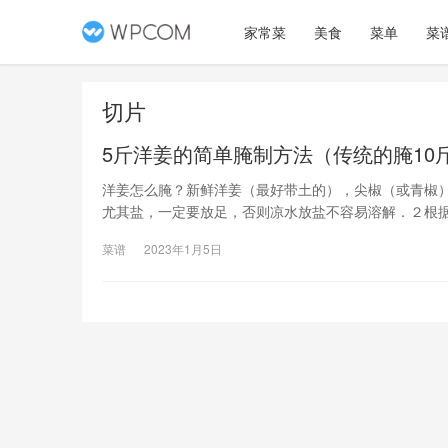
家常菜
美食
菜单
菜
切片
5斤洋姜的简单腌制方法（传统的腌10
洋姜怎么腌？新鲜洋姜（最好带土的），尖椒（或青椒
尤其盐，一定要放足，否则凉水放盐不容易溶解．２根
洋姜等原料清洗干净，然后切片．放入腌制的容器．４
菜谱
2023年1月5日