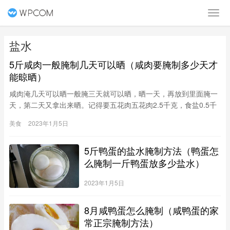
盐水
5斤咸肉一般腌制几天可以晒（咸肉要腌制多少天才
能晾晒）
咸肉淹几天可以晒一般腌三天就可以晒，晒一天，再放到里面腌一
天，第二天又拿出来晒。记得要五花肉五花肉2.5千克，食盐0.5千
克，花椒10克。第一种做法（1）将盐和花椒放锅内炒出香味。
美食
2023年1月5日
（2）将肉切成0.5千克左右的块，用炒热的花椒盐将肉的表面全面
揉搓一遍，然后将肉放在干净的小缸内，将余下花椒盐撒在肉面
5斤鸭蛋的盐水腌制方法（鸭蛋怎
上，肉表面用干净的重物压住，盖住缸口。（3
么腌制一斤鸭蛋放多少盐水）
2023年1月5日
8月咸鸭蛋怎么腌制（咸鸭蛋的家
常正宗腌制方法）