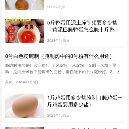
2023年1月5日
5斤鸭蛋用泥土腌制须要多少盐
（黄泥巴腌鸭蛋怎么腌十斤鸭蛋
多少盐）
2023年1月5日
8号白色粉腌制（腌制肉中的8号粉有什么用途）
腌肉时用的是什么淀粉1、玉米淀粉玉米淀粉，又叫玉米粉、粟
粉，是由玉米粒中提炼出的淀粉，但性能不如土豆淀粉好。2、太
白粉太白粉就是生的马铃薯淀粉、土豆淀粉，是目前家庭一般常用
美食
2023年1月5日
到的淀粉，台湾叫太白粉。由马铃薯磨碎后，经揉洗、沉淀制作而
成。特点为粘性足，质地细腻，色泽洁白，光泽比绿豆淀粉佳，但
1斤鸡蛋用多少盐腌制（腌鸡蛋一
吸水性较差。3、绿豆淀
斤鸡蛋要用多少盐）
2023年1月5日