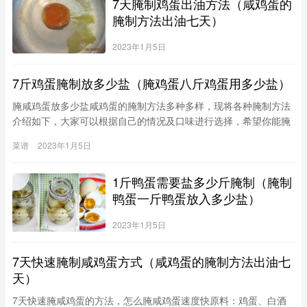
7天腌制鸡蛋出油方法（咸鸡蛋的
腌制方法出油七天）
2023年1月5日
7斤鸡蛋腌制放多少盐（腌鸡蛋八斤鸡蛋用多少盐）
腌咸鸡蛋放多少盐咸鸡蛋的腌制方法多种多样，现将各种腌制方法
介绍如下，大家可以根据自己的情况及口味进行选择，希望你能腌
制出美味可口的咸鸡蛋。简单方法：把两斤盐放入水中煮开，放
菜谱
2023年1月5日
凉；把鸡蛋洗干净，放入放凉的盐水中，记得，水要放凉，不然
1斤鸭蛋需要盐多少斤腌制（腌制
鸭蛋一斤鸭蛋放入多少盐）
2023年1月5日
7天快速腌制咸鸡蛋方式（咸鸡蛋的腌制方法出油七
天）
7天快速腌咸鸡蛋的方法，怎么腌咸鸡蛋速度快原料：鸡蛋、白酒