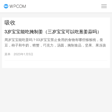
吸收
3岁宝宝能吃腌制姜（三岁宝宝可以吃葱姜蒜吗）
周岁宝宝能吃姜吗？03岁宝宝禁止食用的食物有哪些猕猴桃，蚕
豆，柿子和牛奶，螃蟹，巧克力，汤圆，腌制食品，坚果、果冻孩
子年纪小，不知道一些东西不能吞咽，也不知道潜在的危险，一旦
菜单
2023年1月5日
不注意很容易引起窒息。花生、瓜子、松子等坚果；果冻、口香
糖、花生酱；樱桃、龙眼等小圆水果鱿鱼丝、芹菜等纤维多的食物
以及韧长的粉条、面条都要尽量避免。如果要吃，大人务必将食物
碾碎或煮