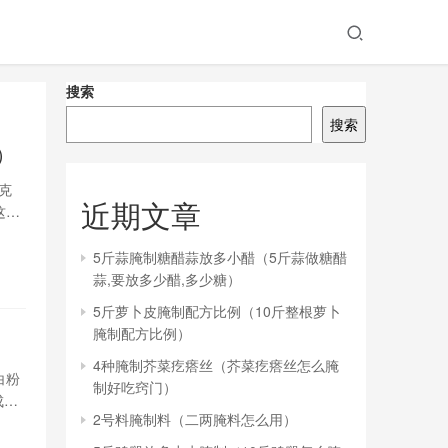
搜索
搜索
）
克
近期文章
这样
糖蒜
5斤蒜腌制糖醋蒜放多小醋（5斤蒜做糖醋
蒜,要放多少醋,多少糖）
5斤萝卜皮腌制配方比例（10斤整根萝卜
腌制配方比例）
4种腌制芥菜疙瘩丝（芥菜疙瘩丝怎么腌
白粉
制好吃窍门）
成。
2号料腌制料（二两腌料怎么用）