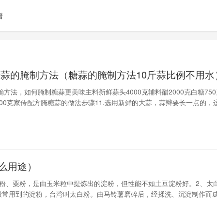
谱
糖蒜的腌制方法（糖蒜的腌制方法10斤蒜比例不用水
方法，如何腌制糖蒜更美味主料新鲜蒜头4000克辅料醋2000克白糖750
100克家传配方腌糖蒜的做法步骤11.选用新鲜的大蒜，蒜辫要长一点的，
后很干净家传配方腌糖蒜的做法步骤22.先剥掉最外面的一层家传配方腌
.减掉较长
么用途）
粉、粟粉，是由玉米粒中提炼出的淀粉，但性能不如土豆淀粉好。2、太
般常用到的淀粉，台湾叫太白粉。由马铃薯磨碎后，经揉洗、沉淀制作而
佳，但吸水性较差。3、绿豆淀