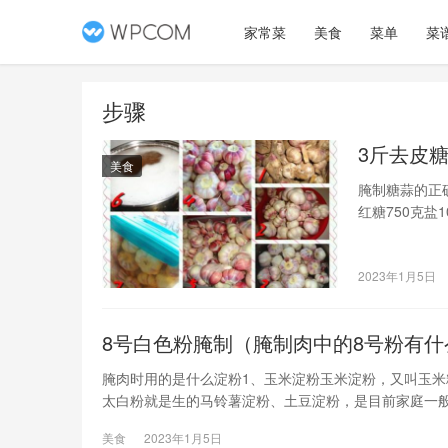
家常菜
美食
菜单
菜
步骤
3斤去皮
美食
腌制糖蒜的正确
红糖750克盐
可以保证剥好
的做法步骤33
2023年1月5日
8号白色粉腌制（腌制肉中的8号粉有什
腌肉时用的是什么淀粉1、玉米淀粉玉米淀粉，又叫玉米
太白粉就是生的马铃薯淀粉、土豆淀粉，是目前家庭一
特点为粘性足，质地细腻，色泽洁白，光泽比绿豆淀粉
美食
2023年1月5日