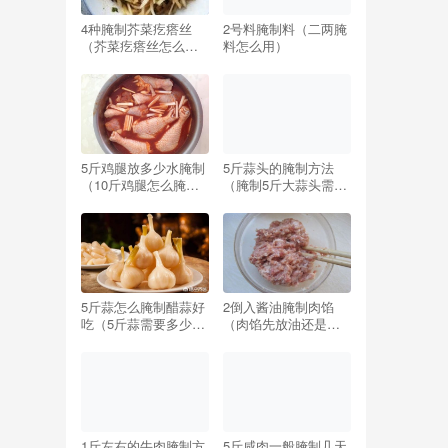
4种腌制芥菜疙瘩丝
2号料腌制料（二两腌
（芥菜疙瘩丝怎么腌
料怎么用）
制好吃窍门）
5斤鸡腿放多少水腌制
5斤蒜头的腌制方法
（10斤鸡腿怎么腌制
（腌制5斤大蒜头需要
配方）
多少盐）
5斤蒜怎么腌制醋蒜好
2倒入酱油腌制肉馅
吃（5斤蒜需要多少糖
（肉馅先放油还是先
和醋最好吃）
放酱油）
1斤左右的牛肉腌制方
5斤咸肉一般腌制几天