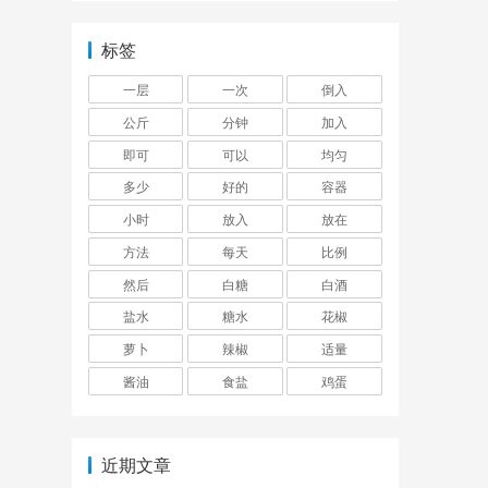
标签
一层
一次
倒入
公斤
分钟
加入
即可
可以
均匀
多少
好的
容器
小时
放入
放在
方法
每天
比例
然后
白糖
白酒
盐水
糖水
花椒
萝卜
辣椒
适量
酱油
食盐
鸡蛋
近期文章