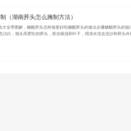
腌制（湖南荞头怎么腌制方法）
法大全带图解，糖醋荞头怎样做更好吃糖醋荞头的做法步骤糖醋荞头的做
颜色洁白，独头而肥壮的荞头，剪去根须和叶子，用清水洗去泥沙和荞头外
清水里浸泡一晚上，捞出放在竹箩上，置于阴凉通风处，把水分沥干。糖
：2