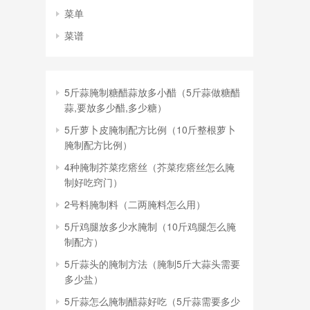
菜单
菜谱
5斤蒜腌制糖醋蒜放多小醋（5斤蒜做糖醋
蒜,要放多少醋,多少糖）
5斤萝卜皮腌制配方比例（10斤整根萝卜
腌制配方比例）
4种腌制芥菜疙瘩丝（芥菜疙瘩丝怎么腌
制好吃窍门）
2号料腌制料（二两腌料怎么用）
5斤鸡腿放多少水腌制（10斤鸡腿怎么腌
制配方）
5斤蒜头的腌制方法（腌制5斤大蒜头需要
多少盐）
5斤蒜怎么腌制醋蒜好吃（5斤蒜需要多少