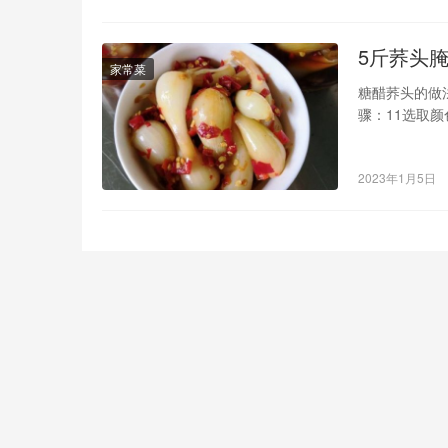
5斤荞头
家常菜
糖醋荞头的做
骤：11选取
粘液，然后在
头的做法步骤
2023年1月5日