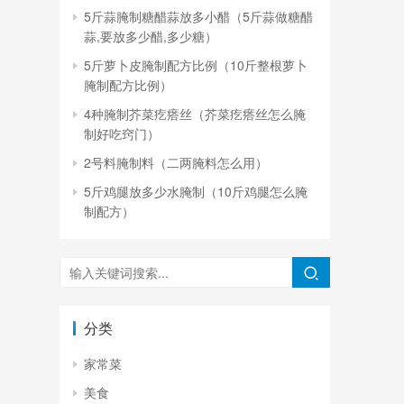
5斤蒜腌制糖醋蒜放多小醋（5斤蒜做糖醋
蒜,要放多少醋,多少糖）
5斤萝卜皮腌制配方比例（10斤整根萝卜
腌制配方比例）
4种腌制芥菜疙瘩丝（芥菜疙瘩丝怎么腌
制好吃窍门）
2号料腌制料（二两腌料怎么用）
5斤鸡腿放多少水腌制（10斤鸡腿怎么腌
制配方）
分类
家常菜
美食