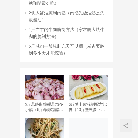
糖和醋最好吃）
2倒入酱油腌制肉馅（肉馅先放油还是先
放酱油）
1斤左右的牛肉腌制方法（家常腌大块牛
肉的腌制方法）
5斤咸肉一般腌制几天可以晒（咸肉要腌
制多少天才能晾晒）
5斤蒜腌制糖醋蒜放多
5斤萝卜皮腌制配方比
小醋（5斤蒜做糖醋蒜,
例（10斤整根萝卜腌
要放多少醋,多少糖）
制配方比例）