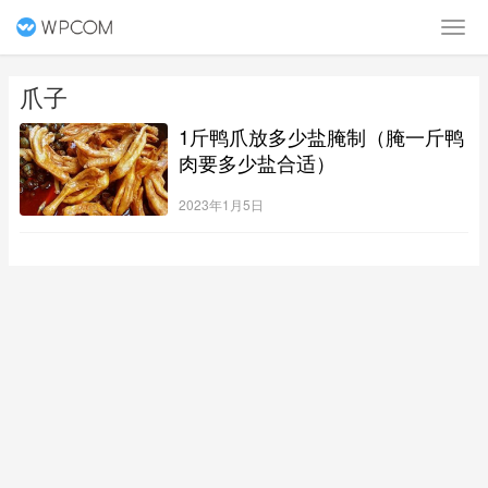
爪子
1斤鸭爪放多少盐腌制（腌一斤鸭
肉要多少盐合适）
2023年1月5日