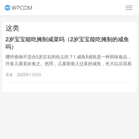
这类
2岁宝宝能吃腌制咸菜吗（2岁宝宝能吃腌制的咸鱼
吗）
哪些食物不适合2岁左右的幼儿吃？1.咸鱼咸鱼是一种风味食品，
许多儿童喜欢食之。然而，儿童期食入过多的咸鱼，长大以后容易
发生鼻咽癌，且食用量与鼻咽癌的发生机率呈正比关系。因此，婴
美食
2023年1月5日
幼儿和少年儿童都不宜吃咸鱼。2.碳烤肉、熏肉许多儿童喜食碳
烤羊肉串、熏肉等食品，殊不知这类食品在烤熏过程中产生多种致
癌物质。过多食用这类物质易诱发食道癌、胃癌等。科研人员