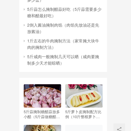
5斤蒜怎么腌制醋蒜好吃（5斤蒜需要多少
糖和醋最好吃）
2倒入酱油腌制肉馅（肉馅先放油还是先
放酱油）
1斤左右的牛肉腌制方法（家常腌大块牛
肉的腌制方法）
5斤咸肉一般腌制几天可以晒（咸肉要腌
制多少天才能晾晒）
5斤蒜腌制糖醋蒜放多
5斤萝卜皮腌制配方比
小醋（5斤蒜做糖醋蒜,
例（10斤整根萝卜腌
要放多少醋,多少糖）
制配方比例）