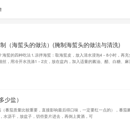
谱
腌制（海蜇头的做法）(腌制海蜇头的做法与清洗)
？海蜇的四种吃法⒈凉拌海蜇：取海蜇皮，放入清水浸泡4－8小时，再充
细丝，用冷开水洗涤1－2次，放在盆内，加入适量的酱油、醋、白糖、麻
，充分拌匀，即可食用。其特点是：佐餐酒肴，清凉可口。⒉番茄海蜇：
将经过浸泡、充分洗漂干净、切成片状的海蜇倒入锅内后，加少许姜末、
适量酱油调味、除腥，而后，添加已洗净切成片状的番茄（或番茄酱），
多少盐）
的番茄（番茄质量比较重要，直接影响最后得口味，一定要红一点的），番茄
净，水沥干，放盆子，切些姜片进去，再倒上黄酒，可