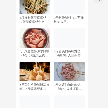
4种腌制芥菜疙瘩丝
2号料腌制料（二两腌
（芥菜疙瘩丝怎么腌
料怎么用）
制好吃窍门）
5斤鸡腿放多少水腌制
5斤蒜头的腌制方法
（10斤鸡腿怎么腌制
（腌制5斤大蒜头需要
配方）
多少盐）
5斤蒜怎么腌制醋蒜好
2倒入酱油腌制肉馅
吃（5斤蒜需要多少糖
（肉馅先放油还是先
和醋最好吃）
放酱油）