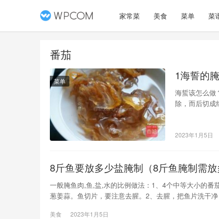
家常菜
美食
菜单
菜
番茄
1海誓的
菜单
海蜇该怎么做
除，而后切成
少许味精调味
菜锅放素油，
2023年1月5日
黄酒、葱末和
8斤鱼要放多少盐腌制（8斤鱼腌制需放
一般腌鱼肉,鱼,盐,水的比例做法：1、4个中等大小
葱姜蒜。鱼切片，要注意去腥。2、去腥，把鱼片洗干
美食
2023年1月5日