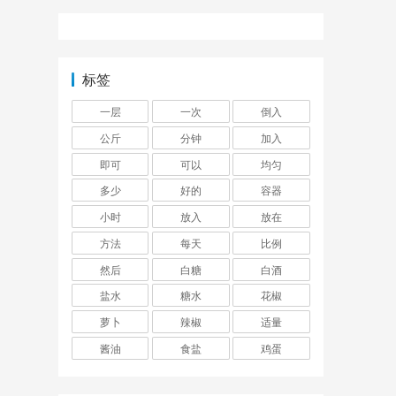
标签
一层
一次
倒入
公斤
分钟
加入
即可
可以
均匀
多少
好的
容器
小时
放入
放在
方法
每天
比例
然后
白糖
白酒
盐水
糖水
花椒
萝卜
辣椒
适量
酱油
食盐
鸡蛋