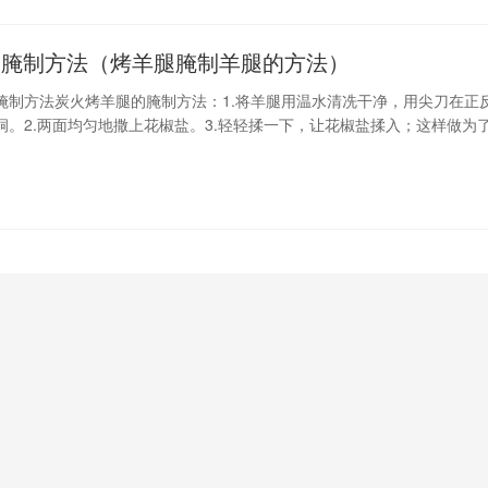
的腌制方法（烤羊腿腌制羊腿的方法）
腌制方法炭火烤羊腿的腌制方法：1.将羊腿用温水清冼干净，用尖刀在正
洞。2.两面均匀地撒上花椒盐。3.轻轻揉一下，让花椒盐揉入；这样做为
腿较大。4.封包好，放入冰箱，腌上1–2昼夜。5.取出腌好的羊腿，放在
助尖刀随意插入十来个蒜片。6.反面撒上一些香料粉，就是街上你可以买
（内有八角、胡椒、桂皮、小茴、大茴