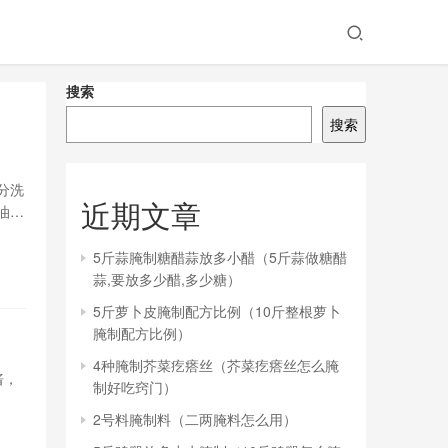
搜索
搜索
分洗
近期文章
油和
烧热
糖、
5斤蒜腌制糖醋蒜放多小醋（5斤蒜做糖醋
蒜,要放多少醋,多少糖）
5斤萝卜皮腌制配方比例（10斤整根萝卜
腌制配方比例）
4种腌制芥菜疙瘩丝（芥菜疙瘩丝怎么腌
酱，
制好吃窍门）
2号料腌制料（二两腌料怎么用）