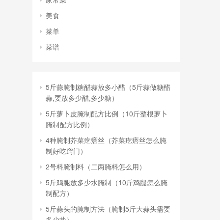
美食
菜单
菜谱
5斤蒜腌制糖醋蒜放多小醋（5斤蒜做糖醋
蒜,要放多少醋,多少糖）
5斤萝卜皮腌制配方比例（10斤整根萝卜
腌制配方比例）
4种腌制芥菜疙瘩丝（芥菜疙瘩丝怎么腌
制好吃窍门）
2号料腌制料（二两腌料怎么用）
5斤鸡腿放多少水腌制（10斤鸡腿怎么腌
制配方）
5斤蒜头的腌制方法（腌制5斤大蒜头需要
多少盐）