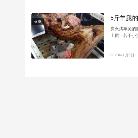
5斤羊腿
菜单
炭火烤羊腿的
上戳上若干小
易入味，因羊
里；在正面借
2023年1月5日
一些香料汇总