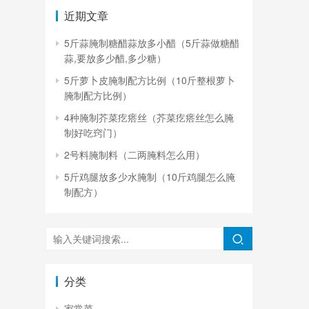
近期文章
5斤蒜腌制糖醋蒜放多小醋（5斤蒜做糖醋
蒜,要放多少醋,多少糖）
5斤萝卜皮腌制配方比例（10斤整根萝卜
腌制配方比例）
4种腌制芥菜疙瘩丝（芥菜疙瘩丝怎么腌
制好吃窍门）
2号料腌制料（二两腌料怎么用）
5斤鸡腿放多少水腌制（10斤鸡腿怎么腌
制配方）
分类
家常菜