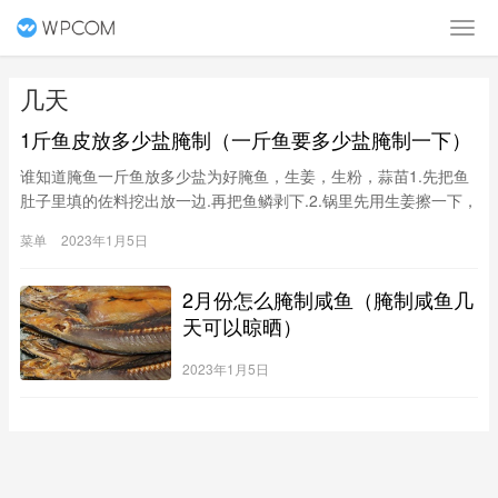
几天
1斤鱼皮放多少盐腌制（一斤鱼要多少盐腌制一下）
谁知道腌鱼一斤鱼放多少盐为好腌鱼，生姜，生粉，蒜苗1.先把鱼
肚子里填的佐料挖出放一边.再把鱼鳞剥下.2.锅里先用生姜擦一下，
防治煎鱼时粘锅.3.锅里放入食用油，开最小火慢慢煎黄.因为鱼是经
菜单
2023年1月5日
过腌制过的，鱼皮真的特别难煎.煎了三条一条都没好的.表面
2月份怎么腌制咸鱼（腌制咸鱼几
天可以晾晒）
2023年1月5日