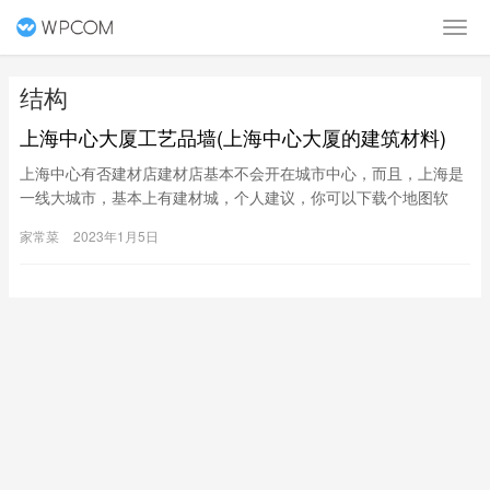
结构
上海中心大厦工艺品墙(上海中心大厦的建筑材料)
上海中心有否建材店建材店基本不会开在城市中心，而且，上海是
一线大城市，基本上有建材城，个人建议，你可以下载个地图软
件，自己定位下看看，这样会比较详细上海中心大厦是用高科技打
家常菜
2023年1月5日
造的智能地标建筑，有望成为同时获得美国leed金奖认证和中国三
星级绿色建筑认证的世界第一高绿色建筑。从设计来看，作为一种
未来城市精神的象征，上海中心大厦革新了现有的超高层大楼设计
潮流，体现了城市