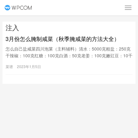
注入
3月份怎么腌制咸菜（秋季腌咸菜的方法大全）
怎么自己盐咸菜四川泡莱（主料辅料）清水：5000克粗盐：250克
干辣椒：100克红糖：100克白酒：50克老姜：100克嫩豇豆：10千
克（烹制方法）1.将泡菜坛控去水分。将整齐的干辣椒洗净，控去
菜谱
2023年1月5日
水分，剪去蒂。生姜刮皮洗净控去水分，把两种原料及调料放坛中
备用。2.将水烧开晾凉注入坛内，用盖子盖严，在坛沿内注入水，
盖上盖子，即