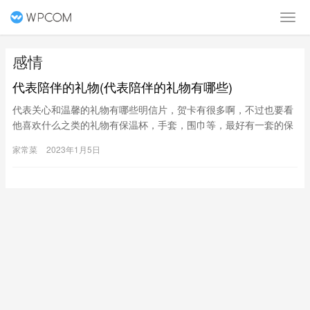
感情
代表陪伴的礼物(代表陪伴的礼物有哪些)
代表关心和温馨的礼物有哪些明信片，贺卡有很多啊，不过也要看
他喜欢什么之类的礼物有保温杯，手套，围巾等，最好有一套的保
温类的礼物。送女生什么东西代表着陪伴与守护？可以送有意义的
家常菜
2023年1月5日
手链。项链的含义，最直接的想法就是“想念”，不需要华丽的语言
修饰，谐音在爱情宝典里非常适用。项链除了表达思念和想念的
话，还具有守护的意思。收下我送你的项链