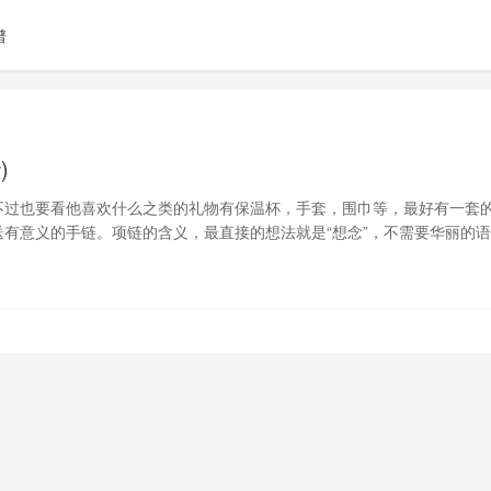
谱
)
不过也要看他喜欢什么之类的礼物有保温杯，手套，围巾等，最好有一套
有意义的手链。项链的含义，最直接的想法就是“想念”，不需要华丽的
和想念的话，还具有守护的意思。收下我送你的项链