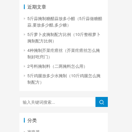
近期文章
5斤蒜腌制糖醋蒜放多小醋（5斤蒜做糖醋
蒜,要放多少醋,多少糖）
5斤萝卜皮腌制配方比例（10斤整根萝卜
腌制配方比例）
4种腌制芥菜疙瘩丝（芥菜疙瘩丝怎么腌
制好吃窍门）
2号料腌制料（二两腌料怎么用）
5斤鸡腿放多少水腌制（10斤鸡腿怎么腌
制配方）
分类
家常菜