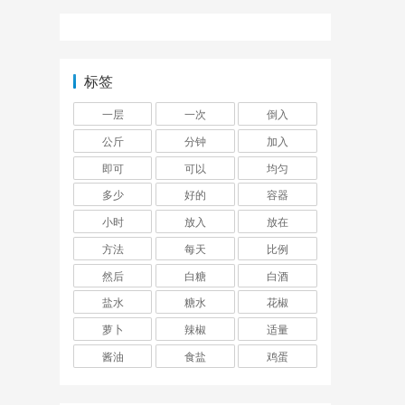
标签
一层
一次
倒入
公斤
分钟
加入
即可
可以
均匀
多少
好的
容器
小时
放入
放在
方法
每天
比例
然后
白糖
白酒
盐水
糖水
花椒
萝卜
辣椒
适量
酱油
食盐
鸡蛋