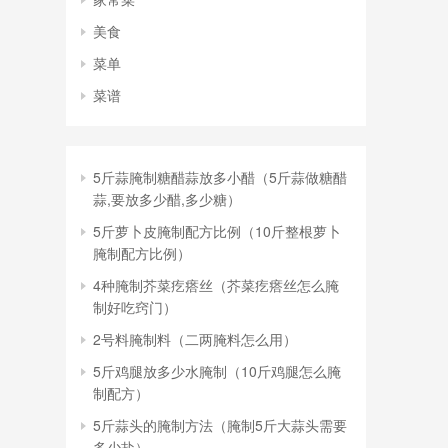
美食
菜单
菜谱
5斤蒜腌制糖醋蒜放多小醋（5斤蒜做糖醋
蒜,要放多少醋,多少糖）
5斤萝卜皮腌制配方比例（10斤整根萝卜
腌制配方比例）
4种腌制芥菜疙瘩丝（芥菜疙瘩丝怎么腌
制好吃窍门）
2号料腌制料（二两腌料怎么用）
5斤鸡腿放多少水腌制（10斤鸡腿怎么腌
制配方）
5斤蒜头的腌制方法（腌制5斤大蒜头需要
多少盐）