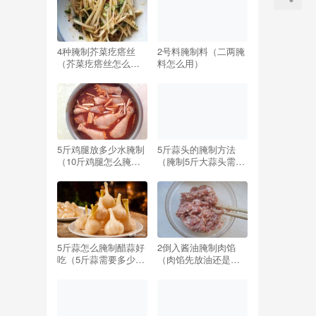
4种腌制芥菜疙瘩丝
2号料腌制料（二两腌
（芥菜疙瘩丝怎么腌
料怎么用）
制好吃窍门）
5斤鸡腿放多少水腌制
5斤蒜头的腌制方法
（10斤鸡腿怎么腌制
（腌制5斤大蒜头需要
配方）
多少盐）
5斤蒜怎么腌制醋蒜好
2倒入酱油腌制肉馅
吃（5斤蒜需要多少糖
（肉馅先放油还是先
和醋最好吃）
放酱油）