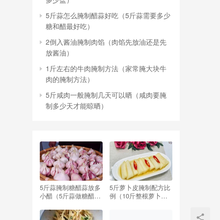
5斤蒜怎么腌制醋蒜好吃（5斤蒜需要多少
糖和醋最好吃）
2倒入酱油腌制肉馅（肉馅先放油还是先
放酱油）
1斤左右的牛肉腌制方法（家常腌大块牛
肉的腌制方法）
5斤咸肉一般腌制几天可以晒（咸肉要腌
制多少天才能晾晒）
5斤蒜腌制糖醋蒜放多
5斤萝卜皮腌制配方比
小醋（5斤蒜做糖醋蒜,
例（10斤整根萝卜腌
要放多少醋,多少糖）
制配方比例）