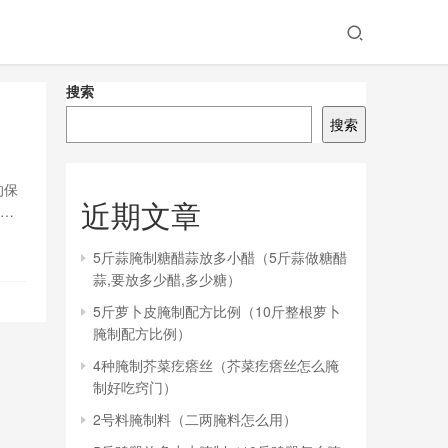
搜索
搜索
的保
近期文章
语言
5斤蒜腌制糖醋蒜放多小醋（5斤蒜做糖醋
蒜,要放多少醋,多少糖）
5斤萝卜皮腌制配方比例（10斤整根萝卜
腌制配方比例）
4种腌制芥菜疙瘩丝（芥菜疙瘩丝怎么腌
制好吃窍门）
2号料腌制料（二两腌料怎么用）