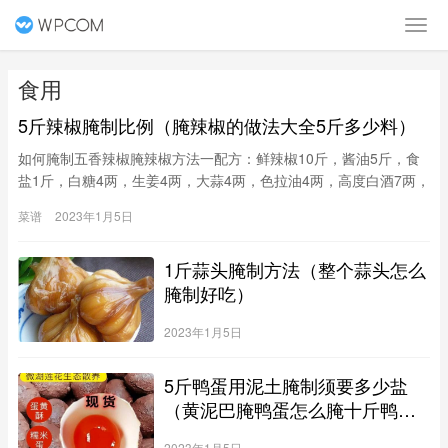
食用
5斤辣椒腌制比例（腌辣椒的做法大全5斤多少料）
如何腌制五香辣椒腌辣椒方法一配方：鲜辣椒10斤，酱油5斤，食
盐1斤，白糖4两，生姜4两，大蒜4两，色拉油4两，高度白酒7两，
味精适量，花椒、大料、桂皮、大葱各适量。方法：将酱油煮沸
菜谱
2023年1月5日
（杀菌）待凉。色拉油加热用
1斤蒜头腌制方法（整个蒜头怎么
腌制好吃）
2023年1月5日
5斤鸭蛋用泥土腌制须要多少盐
（黄泥巴腌鸭蛋怎么腌十斤鸭蛋
多少盐）
2023年1月5日