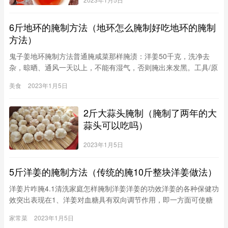
6斤地环的腌制方法（地环怎么腌制好吃地环的腌制
方法）
鬼子姜地环腌制方法普通腌咸菜那样腌渍：洋姜50千克，洗净去
杂，晾晒、通风一天以上，不能有湿气，否则腌出来发黑。工具/原
料洋姜(2)方法/步骤1/3分步阅读普通腌咸菜那样腌渍：洋姜50千
美食
2023年1月5日
克，洗净去杂，晾晒、通风一天以上，不能有湿气，否则腌出来发
黑放入瓦缸内，放一层地环鬼子姜撒盐，用盐量为9千克，放好后
2斤大蒜头腌制（腌制了两年的大
倒
蒜头可以吃吗）
2023年1月5日
5斤洋姜的腌制方法（传统的腌10斤整块洋姜做法）
洋姜片咋腌4.1清洗家庭怎样腌制洋姜洋姜的功效洋姜的各种保健功
效突出表现在1、洋姜对血糖具有双向调节作用，即一方面可使糖
尿病患者血糖降低，另一方面又能使低血糖病人血糖升高。研究显
家常菜
2023年1月5日
示，洋姜中含有一种与人类胰腺里内生胰岛素结构非常近似的物