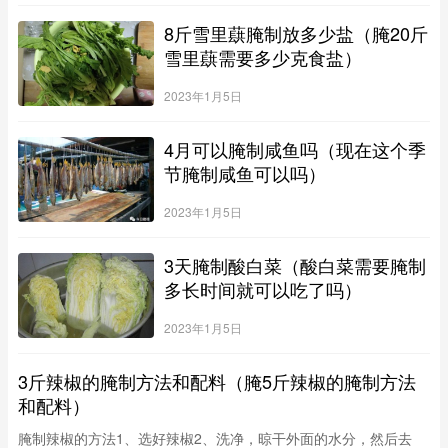
质，当尿中出现尿糖时，食用洋姜可以控制尿糖，说明有降低血糖
8斤雪里蕻腌制放多少盐（腌20斤
作用。当人出现低血糖时，食用洋姜后同样能够得到缓解。洋姜的
各种保
雪里蕻需要多少克食盐）
2023年1月5日
4月可以腌制咸鱼吗（现在这个季
节腌制咸鱼可以吗）
2023年1月5日
3天腌制酸白菜（酸白菜需要腌制
多长时间就可以吃了吗）
2023年1月5日
3斤辣椒的腌制方法和配料（腌5斤辣椒的腌制方法
和配料）
腌制辣椒的方法1、选好辣椒2、洗净，晾干外面的水分，然后去