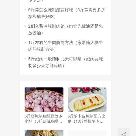
5斤蒜怎么腌制醋蒜好吃（5斤蒜需要多少
糖和醋最好吃）
2倒入酱油腌制肉馅（肉馅先放油还是先
放酱油）
1斤左右的牛肉腌制方法（家常腌大块牛
肉的腌制方法）
5斤咸肉一般腌制几天可以晒（咸肉要腌
制多少天才能晾晒）
5斤蒜腌制糖醋蒜放多
5斤萝卜皮腌制配方比
小醋（5斤蒜做糖醋蒜,
例（10斤整根萝卜腌
要放多少醋,多少糖）
制配方比例）