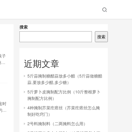
搜索
搜索
孩子
近期文章
糖、
碾碎
5斤蒜腌制糖醋蒜放多小醋（5斤蒜做糖醋
蒜,要放多少醋,多少糖）
5斤萝卜皮腌制配方比例（10斤整根萝卜
腌制配方比例）
这时
4种腌制芥菜疙瘩丝（芥菜疙瘩丝怎么腌
的饮
制好吃窍门）
求宝
2号料腌制料（二两腌料怎么用）