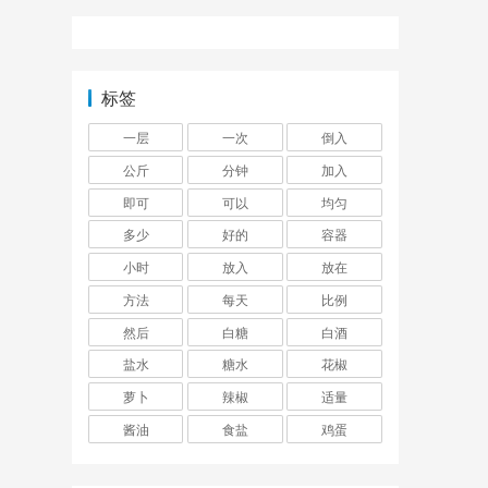
标签
一层
一次
倒入
公斤
分钟
加入
即可
可以
均匀
多少
好的
容器
小时
放入
放在
方法
每天
比例
然后
白糖
白酒
盐水
糖水
花椒
萝卜
辣椒
适量
酱油
食盐
鸡蛋