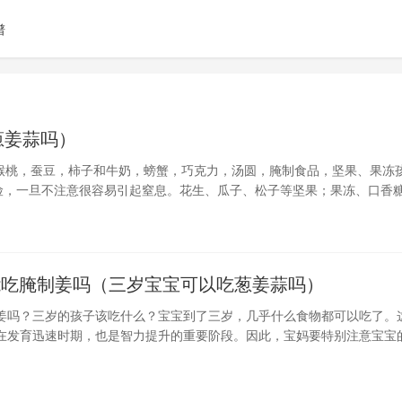
谱
葱姜蒜吗）
猴桃，蚕豆，柿子和牛奶，螃蟹，巧克力，汤圆，腌制食品，坚果、果冻
险，一旦不注意很容易引起窒息。花生、瓜子、松子等坚果；果冻、口香
的食物以及韧长的粉条、面条都要尽量避免。如果要吃，大人务必将食物
能吃腌制姜吗（三岁宝宝可以吃葱姜蒜吗）
姜吗？三岁的孩子该吃什么？宝宝到了三岁，几乎什么食物都可以吃了。
在发育迅速时期，也是智力提升的重要阶段。因此，宝妈要特别注意宝宝
充足量的蛋白质，水，碳水化合物，脂肪，矿物质和维生素。这并不是要