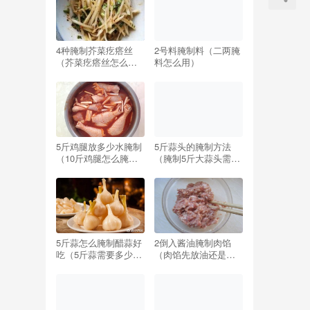
4种腌制芥菜疙瘩丝
2号料腌制料（二两腌
（芥菜疙瘩丝怎么腌
料怎么用）
制好吃窍门）
5斤鸡腿放多少水腌制
5斤蒜头的腌制方法
（10斤鸡腿怎么腌制
（腌制5斤大蒜头需要
配方）
多少盐）
5斤蒜怎么腌制醋蒜好
2倒入酱油腌制肉馅
吃（5斤蒜需要多少糖
（肉馅先放油还是先
和醋最好吃）
放酱油）