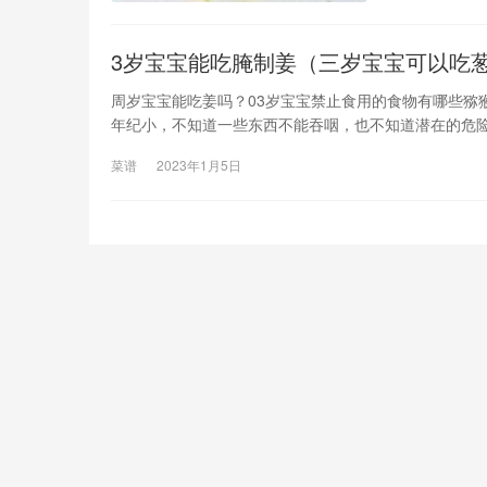
3岁宝宝能吃腌制姜（三岁宝宝可以吃
周岁宝宝能吃姜吗？03岁宝宝禁止食用的食物有哪些猕
年纪小，不知道一些东西不能吞咽，也不知道潜在的危
花生酱；樱桃、龙眼等小圆水果鱿鱼丝、芹菜等纤维多
菜谱
2023年1月5日