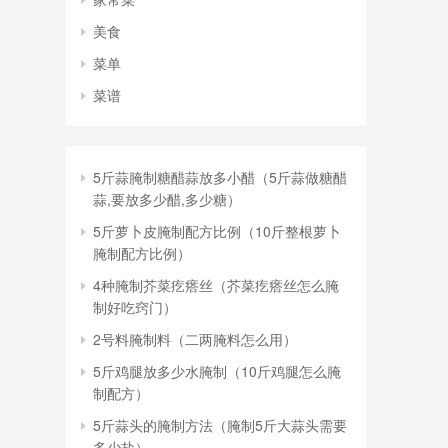
美食
菜单
菜谱
5斤蒜腌制糖醋蒜放多小醋（5斤蒜做糖醋
蒜,要放多少醋,多少糖）
5斤萝卜皮腌制配方比例（10斤整根萝卜
腌制配方比例）
4种腌制芥菜疙瘩丝（芥菜疙瘩丝怎么腌
制好吃窍门）
2号料腌制料（二两腌料怎么用）
5斤鸡腿放多少水腌制（10斤鸡腿怎么腌
制配方）
5斤蒜头的腌制方法（腌制5斤大蒜头需要
多少盐）