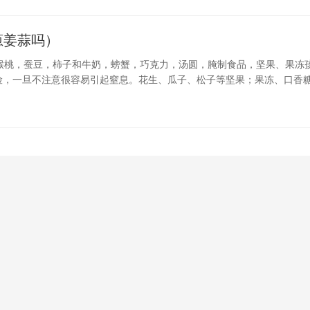
葱姜蒜吗）
猴桃，蚕豆，柿子和牛奶，螃蟹，巧克力，汤圆，腌制食品，坚果、果冻
险，一旦不注意很容易引起窒息。花生、瓜子、松子等坚果；果冻、口香
的食物以及韧长的粉条、面条都要