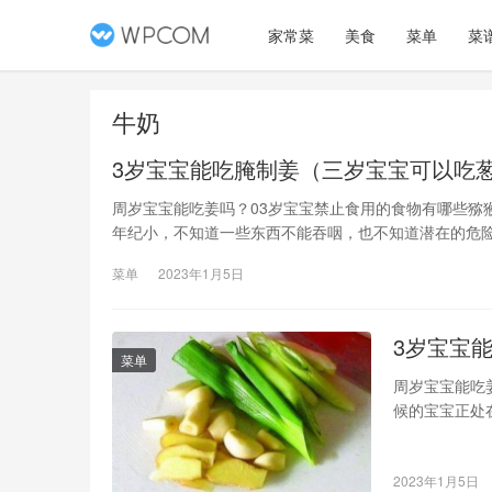
家常菜
美食
菜单
菜
牛奶
3岁宝宝能吃腌制姜（三岁宝宝可以吃
周岁宝宝能吃姜吗？03岁宝宝禁止食用的食物有哪些猕
年纪小，不知道一些东西不能吞咽，也不知道潜在的危
花生酱；樱桃、龙眼等小圆水果鱿鱼丝、芹菜等纤维多
菜单
2023年1月5日
或煮
3岁宝宝
菜单
周岁宝宝能吃
候的宝宝正处
食，每天要补
宝要吃得多，
2023年1月5日