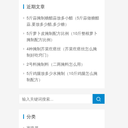
近期文章
5斤蒜腌制糖醋蒜放多小醋（5斤蒜做糖醋
蒜,要放多少醋,多少糖）
5斤萝卜皮腌制配方比例（10斤整根萝卜
腌制配方比例）
4种腌制芥菜疙瘩丝（芥菜疙瘩丝怎么腌
制好吃窍门）
2号料腌制料（二两腌料怎么用）
5斤鸡腿放多少水腌制（10斤鸡腿怎么腌
制配方）
分类
家常菜