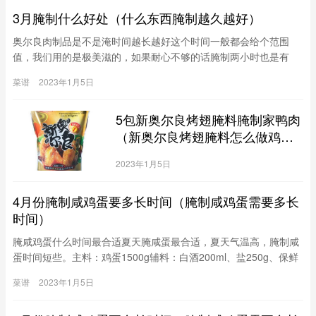
3月腌制什么好处（什么东西腌制越久越好）
奥尔良肉制品是不是淹时间越长越好这个时间一般都会给个范围
值，我们用的是极美滋的，如果耐心不够的话腌制两小时也是有
的，一般的话实在6-8小时左右，晚上腌制好，早上用，早上腌制
菜谱
2023年1月5日
好晚上用，基本上是这样，如果腌制时间过长会出现烤的时候肉发
白，表皮味道偏淡，而且如果常温下腌制，时间越长越容易变质，
5包新奥尔良烤翅腌料腌制家鸭肉
所以楼主一定要把握好腌制时间。不是越长就越好
（新奥尔良烤翅腌料怎么做鸡
腿）
2023年1月5日
4月份腌制咸鸡蛋要多长时间（腌制咸鸡蛋需要多长
时间）
腌咸鸡蛋什么时间最合适夏天腌咸蛋最合适，夏天气温高，腌制咸
蛋时间短些。主料：鸡蛋1500g辅料：白酒200ml、盐250g、保鲜
袋20个1、准备好所有材料，把鸡蛋放入白酒中泡3分钟（为了不浪
菜谱
2023年1月5日
费白酒，可以分批泡，在取出裹盐的同时再补进来）。2、泡好后
蛋身裹一层盐。3