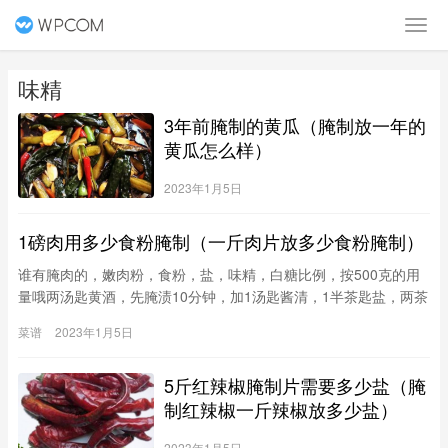
味精
3年前腌制的黄瓜（腌制放一年的
黄瓜怎么样）
2023年1月5日
1磅肉用多少食粉腌制（一斤肉片放多少食粉腌制）
谁有腌肉的，嫩肉粉，食粉，盐，味精，白糖比例，按500克的用
量哦两汤匙黄酒，先腌渍10分钟，加1汤匙酱清，1半茶匙盐，两茶
匙白糖，半茶匙胡椒粉，少许月桂粉。腌渍最少2小时。嫩肉粉、
菜谱
2023年1月5日
味精对身体不好，尽量不要用。你直接加入木瓜蛋白酶，和复合磷
酸盐，保你做出的肉又嫩又有口感，再看看别人怎么说的。腌制猪.
5斤红辣椒腌制片需要多少盐（腌
牛肉食粉水松肉粉的比例是多少？？腌一斤牛肉需要一钱松肉粉，
三分
制红辣椒一斤辣椒放多少盐）
2023年1月5日