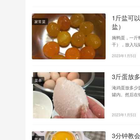
1斤盐可
家常菜
盐）
腌鸭蛋，一斤
干），放入坛
角、花椒放入
2023年1月5日
3斤蛋放
菜单
淹鸡蛋放多少
罐内。然后在
中煮。待煮出
入鲜鸭蛋的坛
2023年1月5日
用这样的方法
3分钟教
菜单