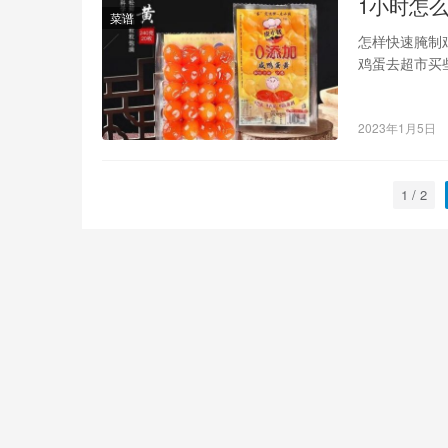
1小时怎
菜谱
怎样快速腌制
鸡蛋去超市买
以了）用这个
在保鲜盒里一
2023年1月5日
1 / 2