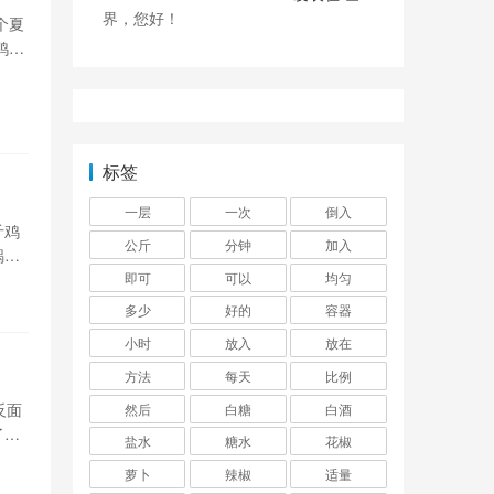
界，您好！
个夏
鸭蛋
本上
标签
一层
一次
倒入
斤鸡
公斤
分钟
加入
锅中
即可
可以
均匀
多少
好的
容器
小时
放入
放在
方法
每天
比例
反面
然后
白糖
白酒
了更
盐水
糖水
花椒
烤盘
萝卜
辣椒
适量
到的