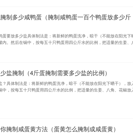
以腌制多少咸鸭蛋（腌制咸鸭蛋一百个鸭蛋放多少斤
鸭蛋要放多少盐具体制法是：将新鲜的鸭蛋洗净，晾干（不能放在阳光下
罐内。然后在锅中，按每五十只鸭蛋用四公斤水的比例，把适量的生姜、
水中煮。待煮出香味后，加粗盐一公斤、少许白糖及白酒五十克。此
多少盐腌制（4斤蛋腌制需要多少盐的比例）
盐？具体制法是：将新鲜的鸭蛋洗净，晾干（不能放在阳光下晒干），放
锅中，按每五十只鸭蛋用四公斤水的比例，把适量的生姜、八角、花椒放
香味后，加粗盐一公斤、少许白糖及白酒五十克。此卤水完全冷却后，倒
内，以没过蛋面为宜。将坛加盖，密封，存放二十天左右即可启封食用。1
腌过：把鸡蛋在白酒中蘸一下，
会你腌制咸蛋黄方法（蛋黄怎么腌制成咸蛋黄）