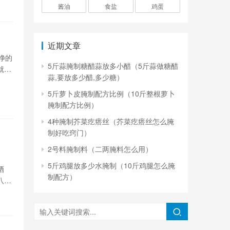
酱油
食盐
鸡蛋
近期文章
净的
5斤蒜腌制糖醋蒜放多小醋（5斤蒜做糖醋
就可
蒜,要放多少醋,多少糖）
以码
5斤萝卜皮腌制配方比例（10斤整根萝卜
腌制配方比例）
4种腌制芥菜疙瘩丝（芥菜疙瘩丝怎么腌
制好吃窍门）
2号料腌制料（二两腌料怎么用）
5斤鸡腿放多少水腌制（10斤鸡腿怎么腌
晒
制配方）
八
完全
即可