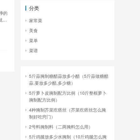
分类
净的
就可
家常菜
以码
美食
菜单
菜谱
5斤蒜腌制糖醋蒜放多小醋（5斤蒜做糖醋
蒜,要放多少醋,多少糖）
5斤萝卜皮腌制配方比例（10斤整根萝卜
腌制配方比例）
4种腌制芥菜疙瘩丝（芥菜疙瘩丝怎么腌
制好吃窍门）
2号料腌制料（二两腌料怎么用）
5斤鸡腿放多少水腌制（10斤鸡腿怎么腌