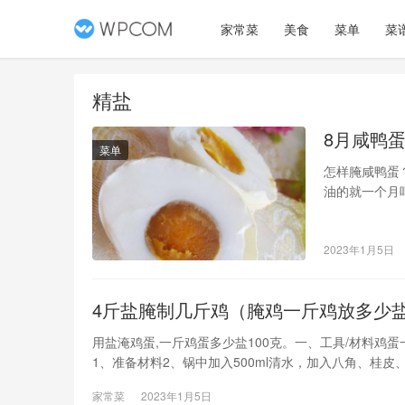
家常菜
美食
菜单
菜
精盐
8月咸鸭
菜单
怎样腌咸鸭蛋
油的就一个月
要在泡下去，如何
2023年1月5日
4斤盐腌制几斤鸡（腌鸡一斤鸡放多少
用盐淹鸡蛋,一斤鸡蛋多少盐100克。一、工具/材料鸡蛋
1、准备材料2、锅中加入500ml清水，加入八角、桂皮
家常菜
2023年1月5日