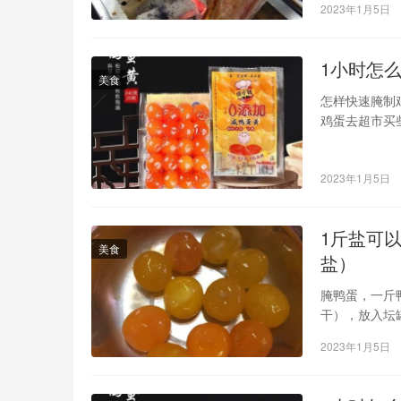
2023年1月5日
一些香料汇总
1小时怎
美食
怎样快速腌制
鸡蛋去超市买
以了）用这个
在保鲜
2023年1月5日
1斤盐可
美食
盐）
腌鸭蛋，一斤
干），放入坛
角、花椒放入
2023年1月5日
冷却后，倒入
启封食用。其