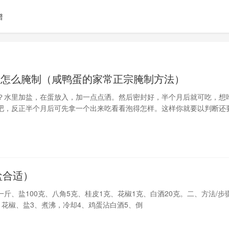
谱
蛋怎么腌制（咸鸭蛋的家常正宗腌制方法）
？水里加盐，在蛋放入，加一点点洒。然后密封好，半个月后就可吃，想
吧，反正半个月后可先拿一个出来吃看看泡得怎样。这样你就要以判断还
泡咸鸭蛋盐-1kg水-1500ml新鲜鸭蛋-20～25粒米酒-半杯（约150m
盐合适）
一斤、盐100克、八角5克、桂皮1克、花椒1克、白酒20克。二、方法/步
、花椒、盐3、煮沸，冷却4、鸡蛋沾白酒5、倒