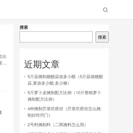
搜索
搜索
吃出
近期文章
要不
5斤蒜腌制糖醋蒜放多小醋（5斤蒜做糖醋
蒜,要放多少醋,多少糖）
5斤萝卜皮腌制配方比例（10斤整根萝卜
腌制配方比例）
4种腌制芥菜疙瘩丝（芥菜疙瘩丝怎么腌
骤
制好吃窍门）
2号料腌制料（二两腌料怎么用）