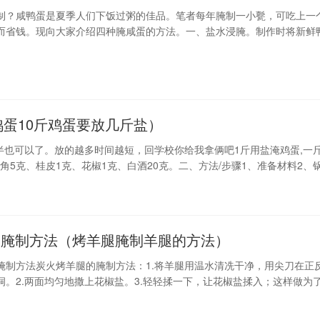
制？咸鸭蛋是夏季人们下饭过粥的佳品。笔者每年腌制一小甏，可吃上一
而省钱。现向大家介绍四种腌咸蛋的方法。一、盐水浸腌。制作时将新鲜
下晒至壳干；另用水适量加盐煮沸、待凉。水量以浸没蛋面为度，盐量基
1kg盐。将鸭蛋在60度白酒中滚沾一下后排放甏中
蛋10斤鸡蛋要放几斤盐）
半也可以了。放的越多时间越短，回学校你给我拿俩吧1斤用盐淹鸡蛋,一
八角5克、桂皮1克、花椒1克、白酒20克。二、方法/步骤1、准备材料2、
冷却4、鸡蛋沾白酒5、倒入高汤6、盖上
的腌制方法（烤羊腿腌制羊腿的方法）
腌制方法炭火烤羊腿的腌制方法：1.将羊腿用温水清冼干净，用尖刀在正
洞。2.两面均匀地撒上花椒盐。3.轻轻揉一下，让花椒盐揉入；这样做为
腿较大。4.封包好，放入冰箱，腌上1–2昼夜。5.取出腌好的羊腿，放在
助尖刀随意插入十来个蒜片。6.反面撒上一些香料粉，就是街上你可以买