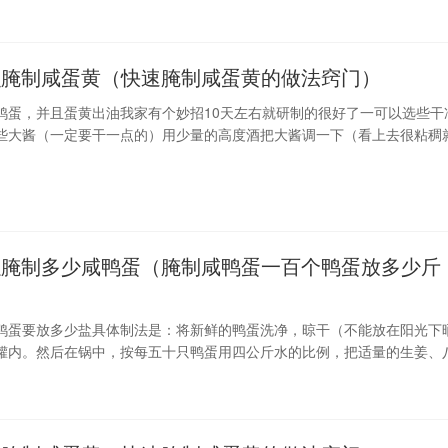
（内有八角、胡椒、桂皮、小茴、大茴
么腌制咸蛋黄（快速腌制咸蛋黄的做法窍门）
鸡蛋，并且蛋黄出油我家有个妙招10天左右就研制的很好了一可以选些干
些大酱（一定要干一点的）用少量的高度酒把大酱调一下（看上去很粘稠
把鸡蛋包裹起来在从精盐中打个滚用塑料袋一个个包裹起来就完成了也可
以腌制多少咸鸭蛋（腌制咸鸭蛋一百个鸭蛋放多少斤
鸭蛋要放多少盐具体制法是：将新鲜的鸭蛋洗净，晾干（不能放在阳光下
罐内。然后在锅中，按每五十只鸭蛋用四公斤水的比例，把适量的生姜、
水中煮。待煮出香味后，加粗盐一公斤、少许白糖及白酒五十克。此卤水
摆入鲜鸭蛋的坛内，以没过蛋面为宜。将坛加盖，密封，存放二十天左右
中：放白酒是