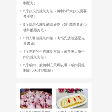
制配方）
5斤蒜头的腌制方法（腌制5斤大蒜头需要
多少盐）
5斤蒜怎么腌制醋蒜好吃（5斤蒜需要多少
糖和醋最好吃）
2倒入酱油腌制肉馅（肉馅先放油还是先
放酱油）
1斤左右的牛肉腌制方法（家常腌大块牛
肉的腌制方法）
5斤咸肉一般腌制几天可以晒（咸肉要腌
制多少天才能晾晒）
5斤蒜腌制糖醋蒜放多
5斤萝卜皮腌制配方比