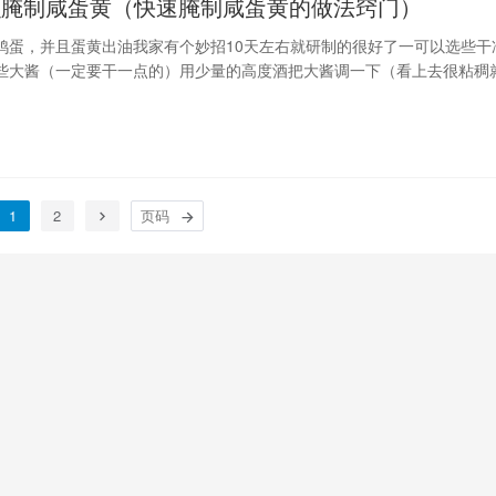
么腌制咸蛋黄（快速腌制咸蛋黄的做法窍门）
鸡蛋，并且蛋黄出油我家有个妙招10天左右就研制的很好了一可以选些干
些大酱（一定要干一点的）用少量的高度酒把大酱调一下（看上去很粘稠
把鸡蛋包裹起来在从精盐中打个滚用塑料袋一个个包裹起来就完成了也可
定要放冰箱里
1
2