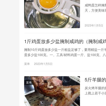
咸鸭蛋怎样腌
天，方便美味
洗净，于阳光
是5kg鸭蛋用
2023年1月5日
1斤鸡蛋放多少盐腌制咸鸡的（腌制咸鸡
腌制10斤鸡蛋放多少盐一斤粗盐足够了，要用精盐一斤
蛋多少盐100克。一、工具/材料鸡蛋一斤、盐100克、
加入500ml清水，加入八角、桂皮、花椒、盐3、煮沸，
菜单
2023年1月5日
5斤羊腿
菜单
炭火烤羊腿的
上戳上若干小
易入味，因羊
里；在正面借