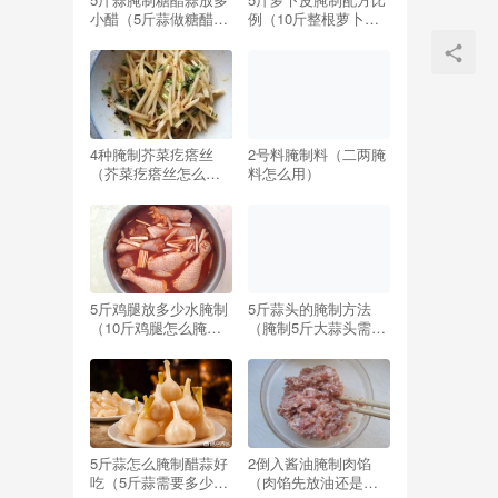
小醋（5斤蒜做糖醋蒜,
例（10斤整根萝卜腌
要放多少醋,多少糖）
制配方比例）
4种腌制芥菜疙瘩丝
2号料腌制料（二两腌
（芥菜疙瘩丝怎么腌
料怎么用）
制好吃窍门）
5斤鸡腿放多少水腌制
5斤蒜头的腌制方法
（10斤鸡腿怎么腌制
（腌制5斤大蒜头需要
配方）
多少盐）
5斤蒜怎么腌制醋蒜好
2倒入酱油腌制肉馅
吃（5斤蒜需要多少糖
（肉馅先放油还是先